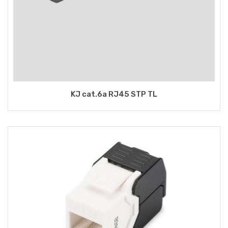
KJ cat.6a RJ45 STP TL