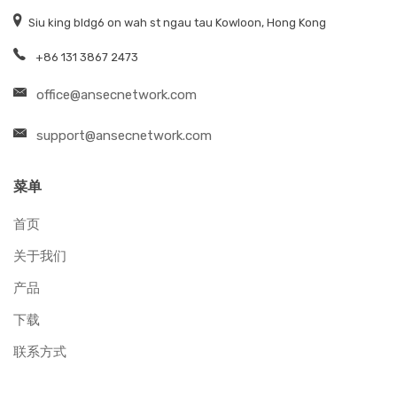
Siu king bldg6 on wah st ngau tau Kowloon, Hong Kong
+86 131 3867 2473
office@ansecnetwork.com
support@ansecnetwork.com
菜单
首页
关于我们
产品
下载
联系方式